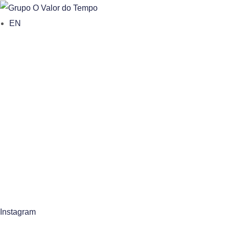
o
EN
n
t
e
n
t
Instagram