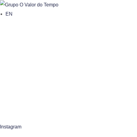
o
EN
n
t
e
n
t
Instagram